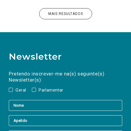
MAIS RESULTADOS
Newsletter
Preencha os campos abaixo para subscrever
Nome
Apelido
E-
mail
a(s) newsletter(s).
Pretendo inscrever-me na(s) seguinte(s)
Newsletter(s):
Geral
Parlamentar