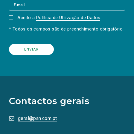
Aceito a
Política de Utilização de Dados
.
* Todos os campos são de preenchimento obrigatório.
(Os
links
para
as
Contactos gerais
redes
sociais
abrem
numa
geral@pan.com.pt
nova
aba.)