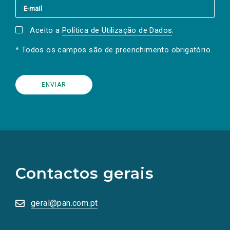
Aceito a
Política de Utilização de Dados
.
* Todos os campos são de preenchimento obrigatório.
(Os
links
para
as
Contactos gerais
redes
sociais
abrem
numa
geral@pan.com.pt
nova
aba.)