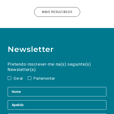
MAIS RESULTADOS
Newsletter
Preencha os campos abaixo para subscrever
Nome
Apelido
E-
mail
a(s) newsletter(s).
Pretendo inscrever-me na(s) seguinte(s)
Newsletter(s):
Geral
Parlamentar