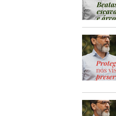
CACI
cães
Calamidade
Campanha
Campanhas
Campo Pequeno
Candidatura
Caniço
captura acidental
Carcavelos
carga turística
Cargos Políticos
carreira
carreiras contributivas
carros elétricos
cartazes
Casa Pia
casas abrigo
Cascais
Causa Animal