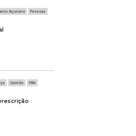
ento Açoriano
Pessoas
al
iça
Opinião
PAN
rescrição