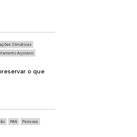
rações Climáticas
rlamento Açoriano
preservar o que
ião
PAN
Pessoas