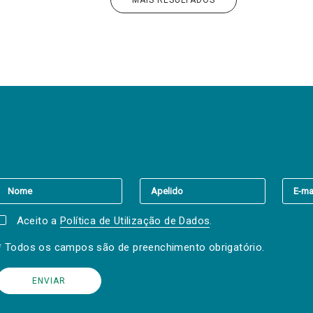
MAIS RESULTADOS
er a(s) newsletter(s).
Aceito a
Política de Utilização de Dados
.
* Todos os campos são de preenchimento obrigatório.