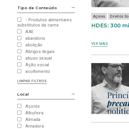
Cultura e Desporto
Tipo de Conteúdo
ESCONDER/MOSTRAR OPÇÕES
Direitos Sociais e
Humanos
Açores
Direitos S
- Produtos alimentares
Economia e Finanças
HDES: 300 mi
substitutos da carne
Educação
AAE
Eleições
abandono
European Green Party
VER MAIS
abolição
Europeias
Abrigos ilegais
Europeias 2019
abuso sexual
Europeias 2024
Ação social
Impostos
acolhimento
Imprensa
Administração Interna
LIMPAR FILTROS
Justiça
Administração Pública
Juventude PAN
aeroporto
Local
Legislativas
ESCONDER/MOSTRAR OPÇÕES
aeroportos
Legislativas 2019
Agenda 2030
Açores
Legislativas 2022
Agricultura
Albufeira
Legislativas 2024
Agricultura biológica
Almada
Legislativas 2025
água
Amadora