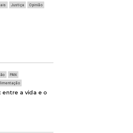
ais
Justiça
Opinião
ião
PAN
Alimentação
 entre a vida e o