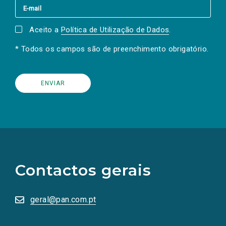
Aceito a
Política de Utilização de Dados
.
* Todos os campos são de preenchimento obrigatório.
(Os
links
para
as
Contactos gerais
redes
sociais
abrem
numa
geral@pan.com.pt
nova
aba.)