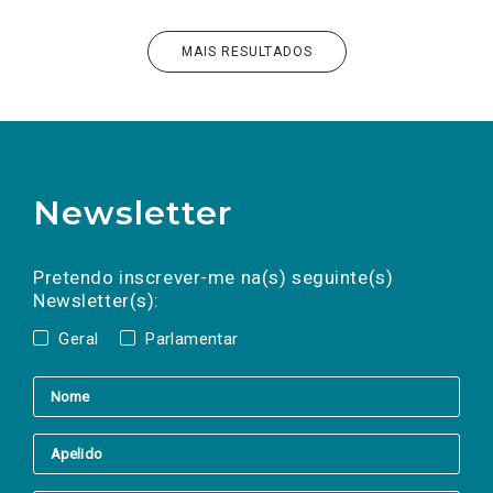
MAIS RESULTADOS
Newsletter
Preencha os campos abaixo para subscrever
Nome
Apelido
E-
mail
a(s) newsletter(s).
Pretendo inscrever-me na(s) seguinte(s)
Newsletter(s):
Geral
Parlamentar