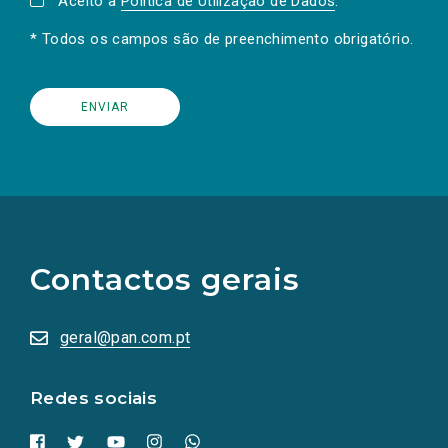
Aceito a
Política de Utilização de Dados
.
* Todos os campos são de preenchimento obrigatório.
(Os
links
para
as
Contactos gerais
redes
sociais
abrem
numa
geral@pan.com.pt
nova
aba.)
Redes sociais