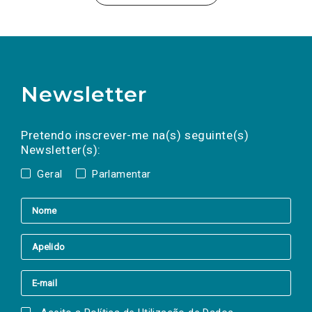
Newsletter
Preencha os campos abaixo para subscrever
Nome
Apelido
E-
mail
a(s) newsletter(s).
Pretendo inscrever-me na(s) seguinte(s)
Newsletter(s):
Geral
Parlamentar