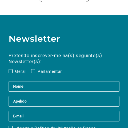
Newsletter
Preencha os campos abaixo para subscrever
Nome
Apelido
E-
mail
a(s) newsletter(s).
Pretendo inscrever-me na(s) seguinte(s)
Newsletter(s):
Geral
Parlamentar