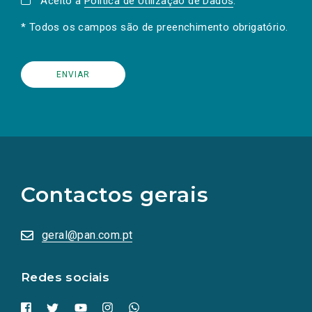
Aceito a
Política de Utilização de Dados
.
* Todos os campos são de preenchimento obrigatório.
(Os
links
para
as
Contactos gerais
redes
sociais
abrem
numa
geral@pan.com.pt
nova
aba.)
Redes sociais