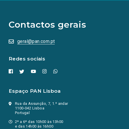
(Os
links
para
as
Contactos gerais
redes
sociais
abrem
numa
geral@pan.com.pt
nova
aba.)
Redes sociais
Espaço PAN Lisboa
Rua da Assunção, 7, 1.º andar
1100-042 Lisboa
Portugal
2ª a 6ª das 10h00 às 13h00
e das 14h00 às 16h00