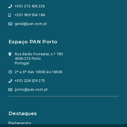
+351 213 426 226
+351 969 954 184
geral@pan.com.pt
Espaço PAN Porto
Rua Barão Forrester, n.º 783
4050-273 Porto
Portugal
2ª a 6ª das 10h00 às 16h00
+351 228 329 273
porto@pan.com.pt
Destaques
Parlamento