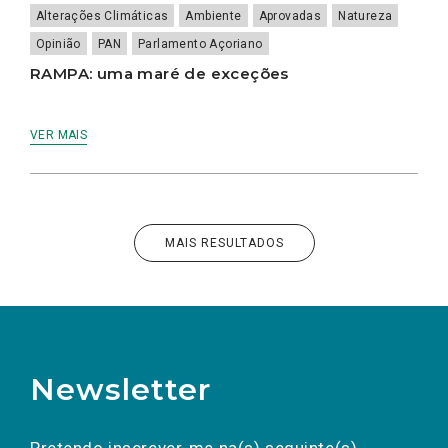
Alterações Climáticas
Ambiente
Aprovadas
Natureza
Opinião
PAN
Parlamento Açoriano
RAMPA: uma maré de exceções
VER MAIS
MAIS RESULTADOS
Newsletter
Preencha os campos abaixo para subscrever
Nome
Apelido
E-
mail
a(s) newsletter(s).