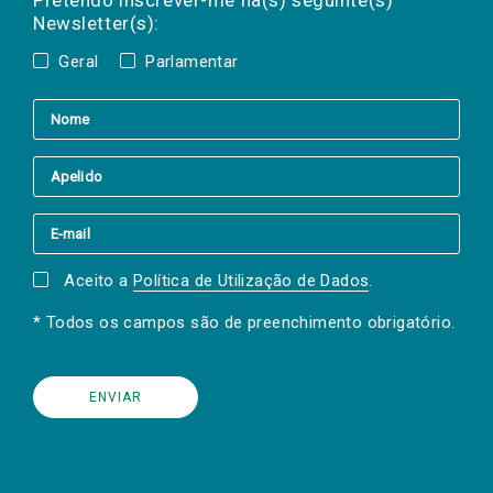
Pretendo inscrever-me na(s) seguinte(s)
Newsletter(s):
Geral
Parlamentar
Aceito a
Política de Utilização de Dados
.
* Todos os campos são de preenchimento obrigatório.