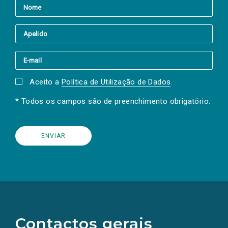
Aceito a
Política de Utilização de Dados
.
* Todos os campos são de preenchimento obrigatório.
(Os
links
para
as
Contactos gerais
redes