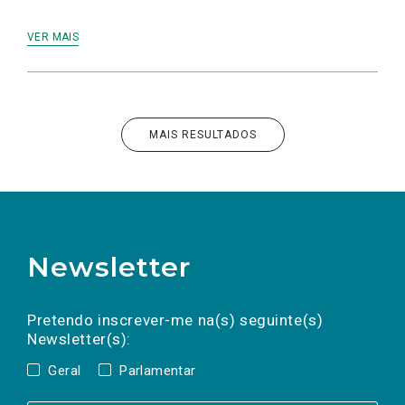
VER MAIS
MAIS RESULTADOS
Newsletter
Preencha os campos abaixo para subscrever
Nome
Apelido
E-
mail
a(s) newsletter(s).
Pretendo inscrever-me na(s) seguinte(s)
Newsletter(s):
Geral
Parlamentar