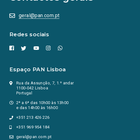
sociais
abrem
numa
geral@pan.com.pt
nova
aba.)
Redes sociais
Espaço PAN Lisboa
Rua da Assunção, 7, 1.º andar
1100-042 Lisboa
Portugal
2ª a 6ª das 10h00 às 13h00
e das 14h00 às 16h00
+351 213 426 226
+351 969 954 184
geral@pan.com.pt