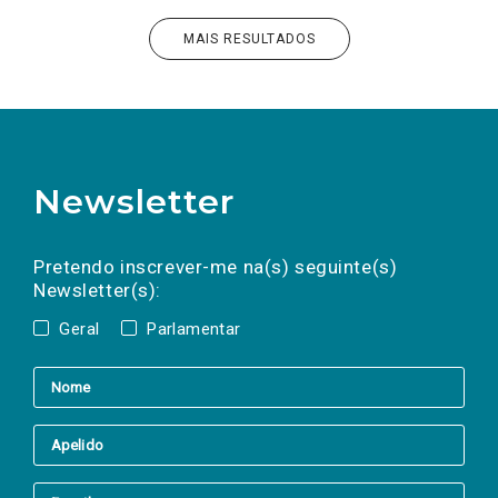
MAIS RESULTADOS
Newsletter
Preencha os campos abaixo para subscrever
Nome
Apelido
E-
mail
a(s) newsletter(s).
Pretendo inscrever-me na(s) seguinte(s)
Newsletter(s):
Geral
Parlamentar