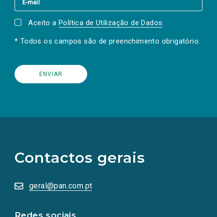
Aceito a
Política de Utilização de Dados
.
* Todos os campos são de preenchimento obrigatório.
(Os
links
para
as
Contactos gerais
redes
sociais
abrem
numa
geral@pan.com.pt
nova
aba.)
Redes sociais