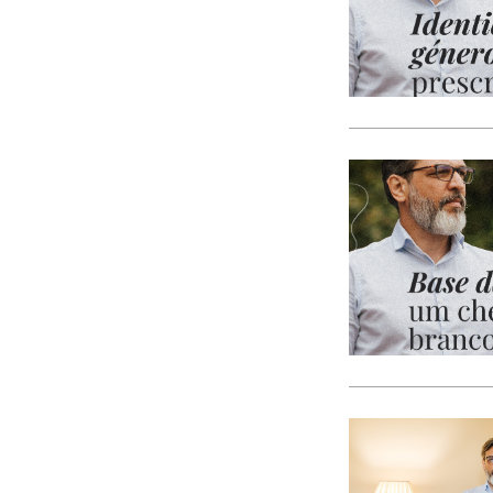
CACI
cães
Calamidade
Campanha
Campanhas
Campo Pequeno
Candidatura
Caniço
captura acidental
Carcavelos
carga turística
Cargos Políticos
carreira
carreiras contributivas
carros elétricos
cartazes
Casa Pia
casas abrigo
Cascais
Causa Animal