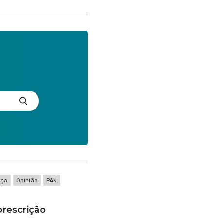
iça
Opinião
PAN
rescrição