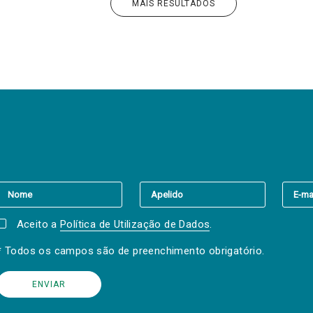
MAIS RESULTADOS
er a(s) newsletter(s).
Aceito a
Política de Utilização de Dados
.
* Todos os campos são de preenchimento obrigatório.