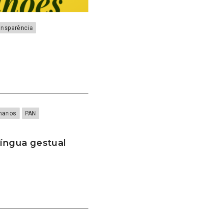
ansparência
e
umanos
PAN
língua gestual