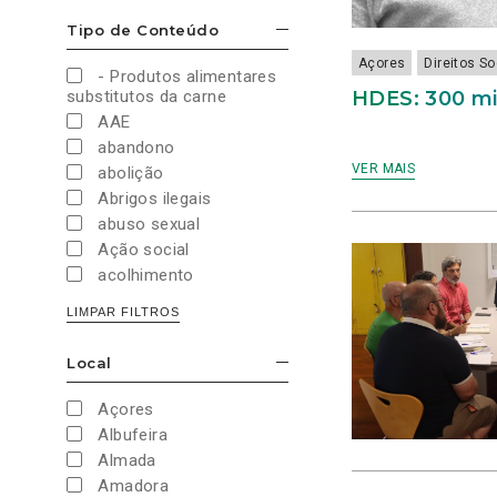
Cultura e Desporto
Tipo de Conteúdo
ESCONDER/MOSTRAR OPÇÕES
Direitos Sociais e
Humanos
Açores
Direitos S
- Produtos alimentares
Economia e Finanças
HDES: 300 mi
substitutos da carne
Educação
AAE
Eleições
abandono
European Green Party
VER MAIS
abolição
Europeias
Abrigos ilegais
Europeias 2019
abuso sexual
Europeias 2024
Ação social
Impostos
acolhimento
Imprensa
Administração Interna
LIMPAR FILTROS
Justiça
Administração Pública
Juventude PAN
aeroporto
Local
Legislativas
ESCONDER/MOSTRAR OPÇÕES
aeroportos
Legislativas 2019
Agenda 2030
Açores
Legislativas 2022
Agricultura
Albufeira
Legislativas 2024
Agricultura biológica
Almada
Legislativas 2025
água
Amadora