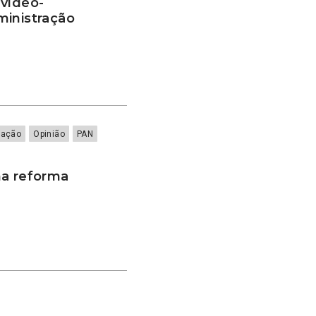
 vídeo-
ministração
cação
Opinião
PAN
ma reforma