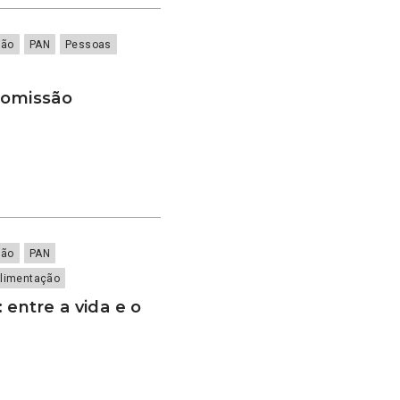
ião
PAN
Pessoas
 omissão
ião
PAN
Alimentação
 entre a vida e o