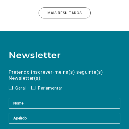
MAIS RESULTADOS
Newsletter
Preencha os campos abaixo para subscrever
Nome
Apelido
E-
mail
a(s) newsletter(s).
Pretendo inscrever-me na(s) seguinte(s)
Newsletter(s):
Geral
Parlamentar