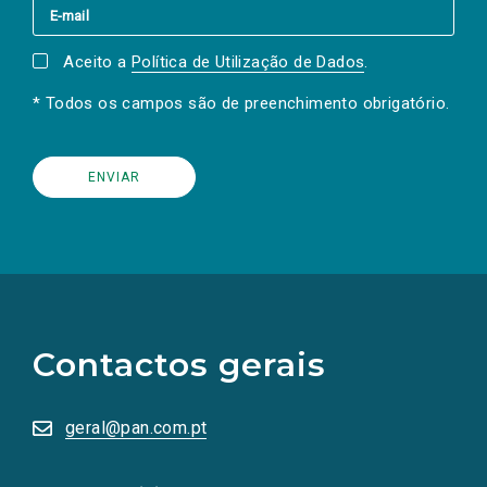
Aceito a
Política de Utilização de Dados
.
* Todos os campos são de preenchimento obrigatório.
(Os
links
para
as
Contactos gerais
redes
sociais
abrem
numa
geral@pan.com.pt
nova
aba.)