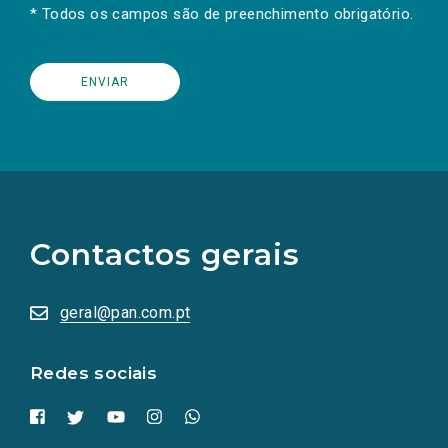
* Todos os campos são de preenchimento obrigatório.
(Os
links
para
as
Contactos gerais
redes
sociais
abrem
numa
geral@pan.com.pt
nova
aba.)
Redes sociais