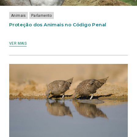
E
HUMANOS
JUSTIÇA
RISCO
PROTEGER
DE
DAS
A
RECLUSO
FORÇAS
Animais
Parlamento
FAUNA
DE
SELVAGEM
SEGURANÇA
Proteção dos Animais no Código Penal
VER MAIS