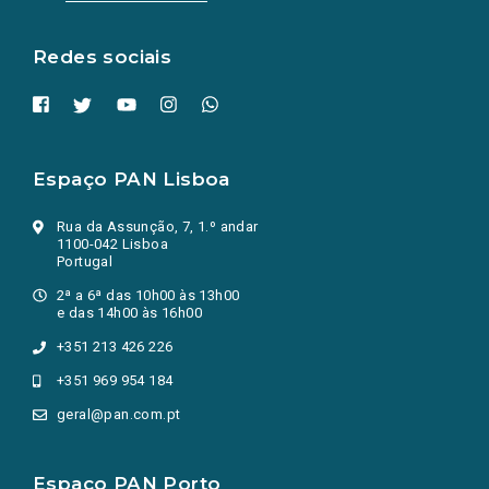
nova
aba.)
Redes sociais
Espaço PAN Lisboa
Rua da Assunção, 7, 1.º andar
1100-042 Lisboa
Portugal
2ª a 6ª das 10h00 às 13h00
e das 14h00 às 16h00
+351 213 426 226
+351 969 954 184
geral@pan.com.pt
Espaço PAN Porto