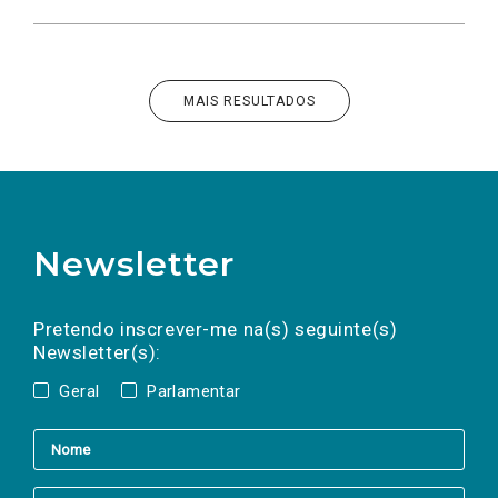
MAIS RESULTADOS
Newsletter
Preencha os campos abaixo para subscrever
Nome
Apelido
E-
mail
a(s) newsletter(s).
Pretendo inscrever-me na(s) seguinte(s)
Newsletter(s):
Geral
Parlamentar