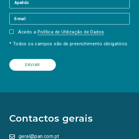
Aceito a
Política de Utilização de Dados
.
* Todos os campos são de preenchimento obrigatório.
(Os
links
para
as
Contactos gerais
redes
sociais
abrem
numa
geral@pan.com.pt