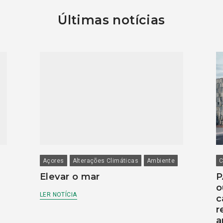
Últimas notícias
Açores
Alterações Climáticas
Ambiente
C
Elevar o mar
P
o
LER NOTÍCIA
c
r
a