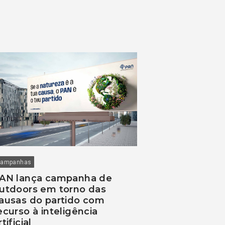
ampanhas
AN lança campanha de
utdoors em torno das
ausas do partido com
ecurso à inteligência
rtificial