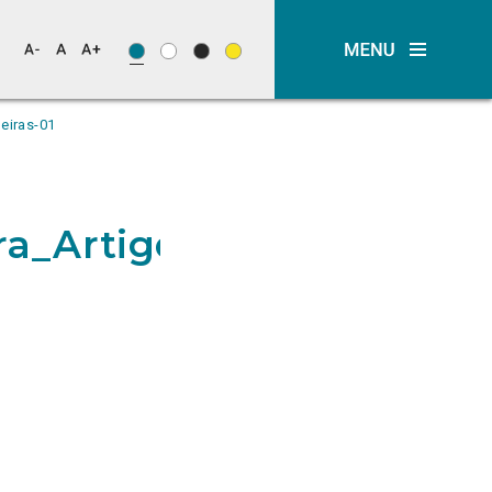
eiras-01
ra_Artigos_de_Opinião_S