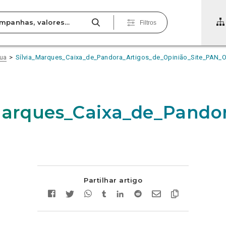
Filtros
tua
Sílvia_Marques_Caixa_de_Pandora_Artigos_de_Opinião_Site_PAN_O
Marques_Caixa_de_Pando
Partilhar artigo