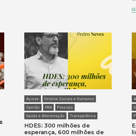
LE
Açores
Direitos Sociais e Humanos
A
Opinião
PAN
Pessoas
D
Saúde e Alimentação
Transparência
P
s
HDES: 300 milhões de
E
esperança, 600 milhões de
l