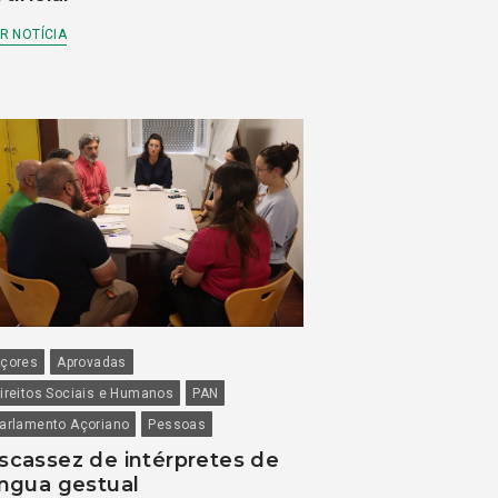
R NOTÍCIA
çores
Aprovadas
ireitos Sociais e Humanos
PAN
arlamento Açoriano
Pessoas
scassez de intérpretes de
íngua gestual