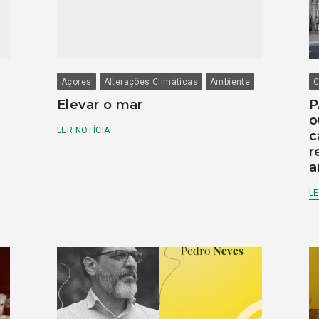
Açores
Alterações Climáticas
Ambiente
C
Elevar o mar
P
o
LER NOTÍCIA
c
r
a
LE