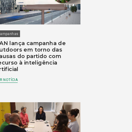
ampanhas
AN lança campanha de
utdoors em torno das
ausas do partido com
ecurso à inteligência
rtificial
R NOTÍCIA