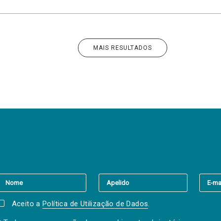
MAIS RESULTADOS
er a(s) newsletter(s).
Aceito a
Política de Utilização de Dados
.