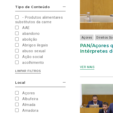
Cultura e Desporto
Tipo de Conteúdo
ESCONDER/MOSTRAR OPÇÕES
Direitos Sociais e
Humanos
- Produtos alimentares
Economia e Finanças
substitutos da carne
Educação
AAE
Eleições
abandono
European Green Party
Açores
Direitos S
abolição
Europeias
PAN/Açores q
Abrigos ilegais
Europeias 2019
Intérpretes 
abuso sexual
Europeias 2024
Ação social
Impostos
acolhimento
Imprensa
VER MAIS
Administração Interna
LIMPAR FILTROS
Justiça
Administração Pública
Juventude PAN
aeroporto
Local
Legislativas
ESCONDER/MOSTRAR OPÇÕES
aeroportos
Legislativas 2019
Agenda 2030
Açores
Legislativas 2022
Agricultura
Albufeira
Legislativas 2024
Agricultura biológica
Almada
Legislativas 2025
água
Amadora