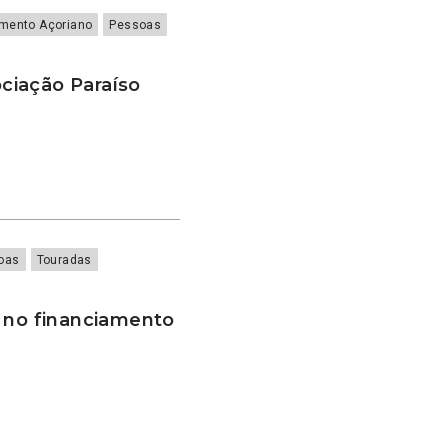
amento Açoriano
Pessoas
ciação Paraíso
oas
Touradas
a no financiamento