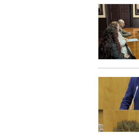
CACI
cães
Calamidade
Campanha
Campanhas
Campo Pequeno
Candidatura
Caniço
captura acidental
Carcavelos
carga turística
Cargos Políticos
carreira
carreiras contributivas
carros elétricos
cartazes
Casa Pia
casas abrigo
Cascais
Causa Animal