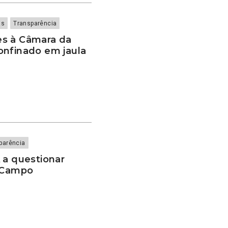
as
Transparência
es à Câmara da
onfinado em jaula
parência
 a questionar
o Campo