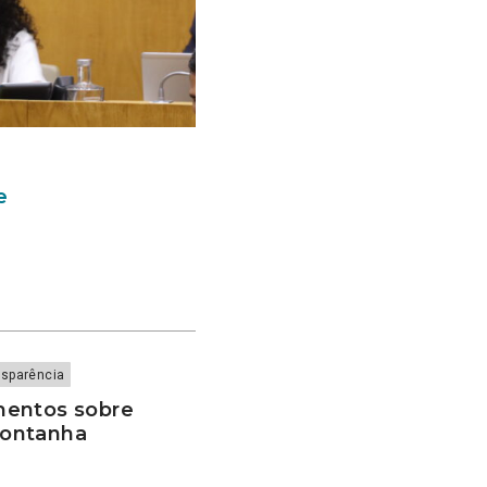
e
nsparência
mentos sobre
Montanha