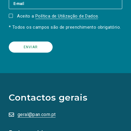
Aceito a
Política de Utilização de Dados
.
* Todos os campos são de preenchimento obrigatório.
(Os
links
para
as
Contactos gerais
redes
sociais
abrem
numa
geral@pan.com.pt
nova
aba.)