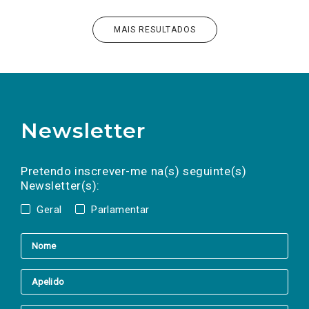
MAIS RESULTADOS
Newsletter
Preencha os campos abaixo para subscrever
Nome
Apelido
E-
mail
a(s) newsletter(s).
Pretendo inscrever-me na(s) seguinte(s)
Newsletter(s):
Geral
Parlamentar