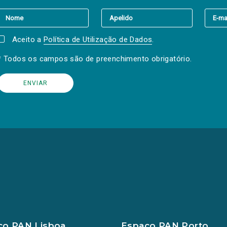
er a(s) newsletter(s).
Aceito a
Política de Utilização de Dados
.
* Todos os campos são de preenchimento obrigatório.
ço PAN Lisboa
Espaço PAN Porto