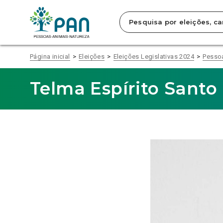
Clique
para
saltar
para
o
conteúdo
Página inicial
Eleições
Eleições Legislativas 2024
Pesso
principal
da
página.
Telma Espírito Santo