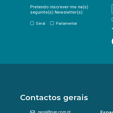
Preencha os campos abaixo para subscrev
Nome
Apelido
E-
mail
Pretendo inscrever-me na(s)
seguinte(s) Newsletter(s):
Geral
Parlamentar
(Os
links
para
as
redes
sociais
abrem
Contactos gerais
numa
nova
aba.)
geral@pan.com.pt
Espa