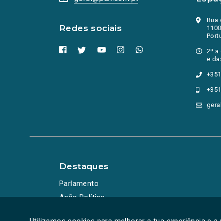
Rua 
Redes sociais
1100
Port
2ª a
e da
+351
+351
gera
Destaques
Parlamento
Ação Política