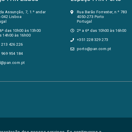
da Assunção, 7, 1.º andar
Rua Barão Forrester, n.º 783
-042 Lisboa
4050-273 Porto
ugal
Portugal
 6ª das 10h00 às 13h00
2ª a 6ª das 10h00 às 16h00
s 14h00 às 16h00
+351 228 329 273
 213 426 226
porto@pan.com.pt
 969 954 184
l@pan.com.pt