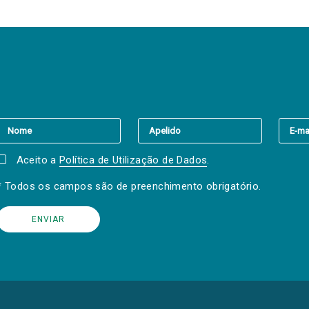
er a(s) newsletter(s).
Aceito a
Política de Utilização de Dados
.
* Todos os campos são de preenchimento obrigatório.