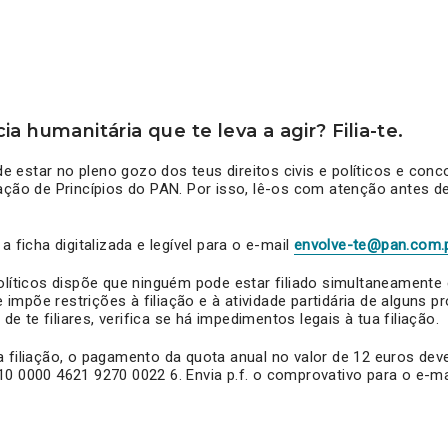
a humanitária que te leva a agir? Filia-te.
 de estar no pleno gozo dos teus direitos civis e políticos e co
ação de Princípios do PAN. Por isso, lê-os com atenção antes d
a ficha digitalizada e legível para o e-mail
envolve-te@pan.com.
Políticos dispõe que ninguém pode estar filiado simultaneament
 e impõe restrições à filiação e à atividade partidária de alguns pr
 de te filiares, verifica se há impedimentos legais à tua filiação.
 filiação, o pagamento da quota anual no valor de 12 euros deve
0 0000 4621 9270 0022 6. Envia p.f. o comprovativo para o e-m