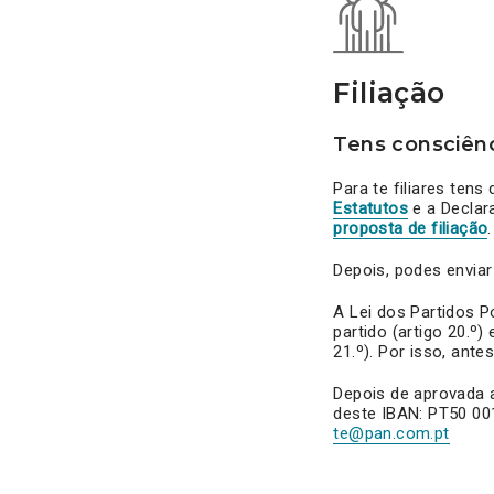
Filiação
Tens consciênci
Para te filiares tens
Estatutos
e a Declar
proposta de filiação
.
Depois, podes enviar 
A Lei dos Partidos 
partido (artigo 20.º)
21.º). Por isso, antes
Depois de aprovada a
deste IBAN: PT50 001
te@pan.com.pt