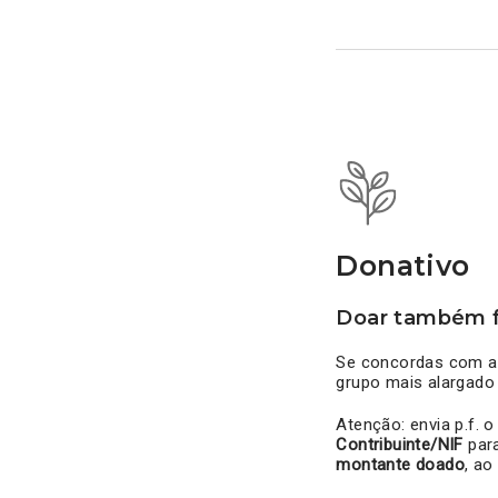
Donativo
Doar também f
Se concordas com as
grupo mais alargado
Atenção: envia p.f. 
Contribuinte/NIF
par
montante doado
, ao