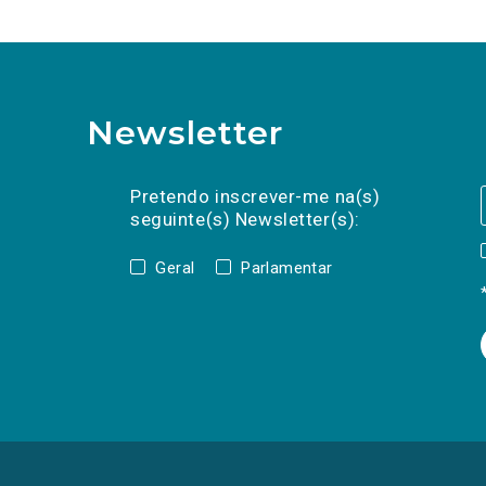
Newsletter
Preencha os campos abaixo para subscrev
Nome
Apelido
E-
mail
Pretendo inscrever-me na(s)
seguinte(s) Newsletter(s):
Geral
Parlamentar
(Os
links