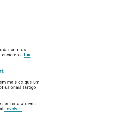
ncordar com os
e enviares a
tua
pt
.
e em mais do que um
ofissionais (artigo
 ser feito através
ail
envolve-