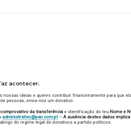
az acontecer.
 nossas ideias e queres contribuir financeiramente para que e
 de pessoas, envia-nos um donativo.
o
comprovativo da transferência
e identificação do teu
Nome e N
a
administrativo@pan.com.pt
–
A ausência destes dados implica
 abrigo do regime legal de donativos a partido políticos.