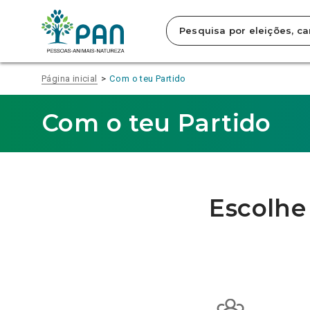
Clique
À
COM
TUA
CAUSAS
para
MEDIDA
ESPECÍFICAS
saltar
para
o
conteúdo
Página inicial
Com o teu Partido
principal
da
página.
Com o teu Partido
Escolhe