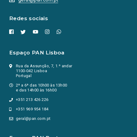
nova
aba.)
Redes sociais
Espaço PAN Lisboa
Rua da Assunção, 7, 1.º andar
1100-042 Lisboa
Portugal
2ª a 6ª das 10h00 às 13h00
e das 14h00 às 16h00
+351 213 426 226
+351 969 954 184
geral@pan.com.pt