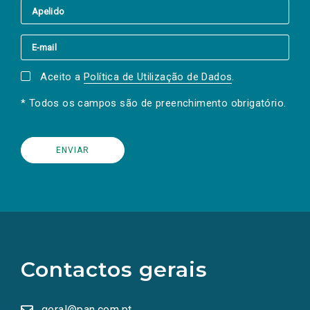
Aceito a
Política de Utilização de Dados
.
* Todos os campos são de preenchimento obrigatório.
(Os
links
para
as
Contactos gerais
redes
sociais
abrem
numa
geral@pan.com.pt