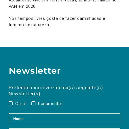
Atualmente vive em Torres Novas, tendo-se filiado no
PAN em 2020.
Nos tempos livres gosta de fazer caminhadas e
turismo de natureza.
Newsletter
Preencha os campos abaixo para subscrever
Nome
Apelido
E-
mail
a(s) newsletter(s).
Pretendo inscrever-me na(s) seguinte(s)
Newsletter(s):
Geral
Parlamentar