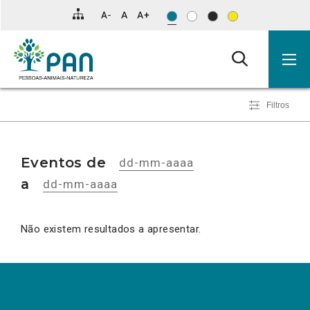
Clique
para
saltar
para
os
resultados
da
pesquisa.
Filtrar
PESQUISAR EVENTOS
Mostrar
Mostrar
eventos
Filtros
eventos
eventos
por
data
desde:
até:
Eventos de
a
Não existem resultados a apresentar.