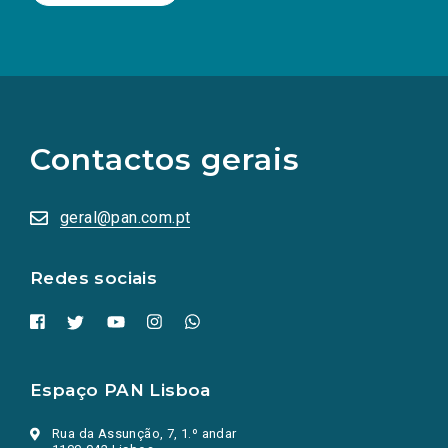
(Os
links
para
as
Contactos gerais
redes
sociais
abrem
numa
geral@pan.com.pt
nova
aba.)
Redes sociais
Espaço PAN Lisboa
Rua da Assunção, 7, 1.º andar