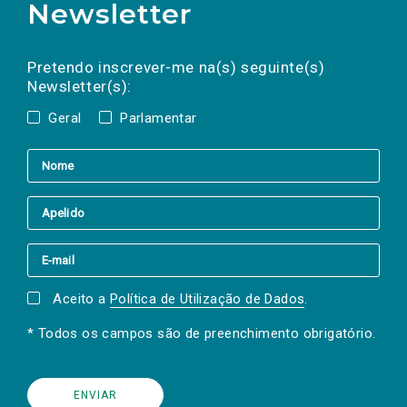
Newsletter
Preencha os campos abaixo para subscrever
Nome
Apelido
E-
mail
a(s) newsletter(s).
Pretendo inscrever-me na(s) seguinte(s)
Newsletter(s):
Geral
Parlamentar
Aceito a
Política de Utilização de Dados
.
* Todos os campos são de preenchimento obrigatório.