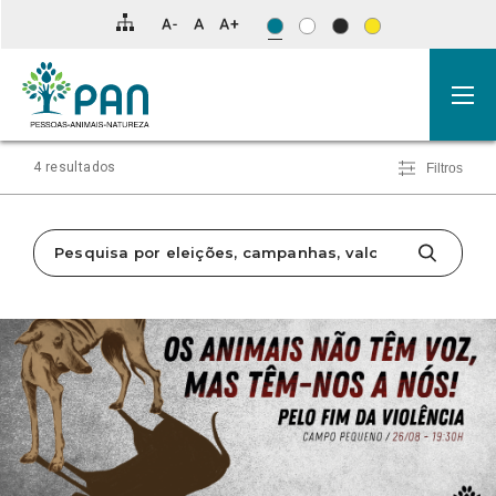
Clique
para
saltar
para
os
resultados
da
pesquisa.
4 resultados
Filtros
SOBRE
SOBRE
VII
ESPAÇO
MANIFESTAÇÃO:
PAN
CONGRESSO
PAN
OS
E
PAN
AÇORES
ANIMAIS
LÍDER
NÃO
DO
TÊM
PARTIDO
VOZ,
HOLANDÊS
MAS
PELOS
TÊM-
ANIMAIS
NOS
ORGANIZAM
A
ESTREIA
NÓS!
PORTUGUESA
DO