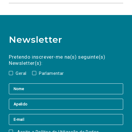
PAN
AÇORES
Newsletter
Preencha os campos abaixo para subscrever
Nome
Apelido
E-
mail
a(s) newsletter(s).
Pretendo inscrever-me na(s) seguinte(s)
Newsletter(s):
Geral
Parlamentar