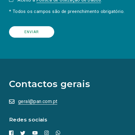
Aceito a
Política de Utilização de Dados
.
* Todos os campos são de preenchimento obrigatório.
(Os
links
para
as
Contactos gerais
redes
sociais
abrem
numa
geral@pan.com.pt
nova
aba.)
Redes sociais