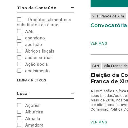
Cultura e Desporto
Tipo de Conteúdo
ESCONDER/MOSTRAR OPÇÕES
Direitos Sociais e
Humanos
Vila Franca de Xira
- Produtos alimentares
Economia e Finanças
Convocatória 
substitutos da carne
Educação
AAE
Eleições
abandono
European Green Party
VER MAIS
abolição
Europeias
Abrigos ilegais
Europeias 2019
abuso sexual
Europeias 2024
Ação social
PAN
Vila Franca de
Impostos
acolhimento
Eleição da Co
Imprensa
Administração Interna
Franca de Xir
LIMPAR FILTROS
Justiça
Administração Pública
Juventude PAN
aeroporto
A Comissão Política 
Local
Legislativas
ESCONDER/MOSTRAR OPÇÕES
seus filiadas/os que
aeroportos
Maio de 2018, nos ter
Legislativas 2019
Agenda 2030
eleições para o novo
Açores
Legislativas 2022
Comissão Política Con
Agricultura
Albufeira
Legislativas 2024
Agricultura biológica
Almada
Legislativas 2025
VER MAIS
água
Amadora