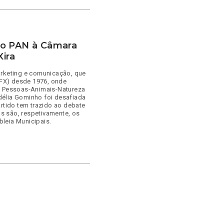
do PAN à Câmara
Xira
arketing e comunicação, que
(VFX) desde 1976, onde
– Pessoas-Animais-Natureza
délia Gominho foi desafiada
artido tem trazido ao debate
das são, respetivamente, os
leia Municipais.