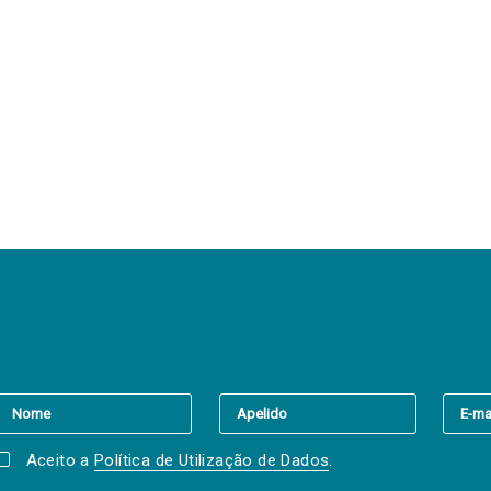
er a(s) newsletter(s).
Aceito a
Política de Utilização de Dados
.