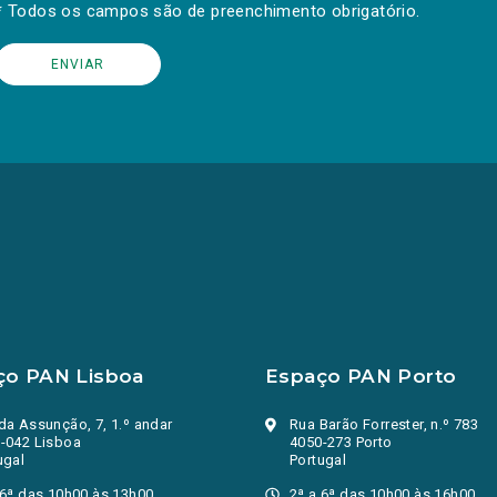
* Todos os campos são de preenchimento obrigatório.
ço PAN Lisboa
Espaço PAN Porto
da Assunção, 7, 1.º andar
Rua Barão Forrester, n.º 783
-042 Lisboa
4050-273 Porto
ugal
Portugal
 6ª das 10h00 às 13h00
2ª a 6ª das 10h00 às 16h00