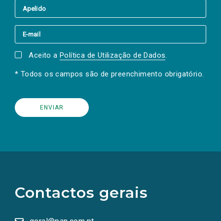
Aceito a
Política de Utilização de Dados
.
* Todos os campos são de preenchimento obrigatório.
(Os
links
para
as
Contactos gerais
redes
sociais
abrem
numa