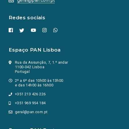
geral@pan.com.pt
nova
aba.)
Redes sociais
Espaço PAN Lisboa
Rua da Assunção, 7, 1.º andar
1100-042 Lisboa
Portugal
2ª a 6ª das 10h00 às 13h00
e das 14h00 às 16h00
+351 213 426 226
+351 969 954 184
geral@pan.com.pt