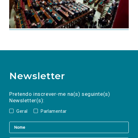
Newsletter
Preencha os campos abaixo para subscrever
Nome
Apelido
E-
mail
a(s) newsletter(s).
Pretendo inscrever-me na(s) seguinte(s)
Newsletter(s):
Geral
Parlamentar