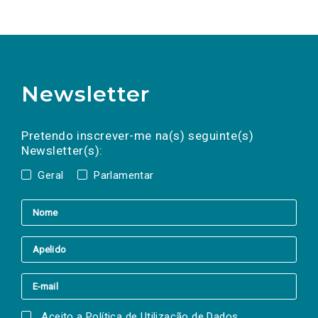
Newsletter
Preencha os campos abaixo para subscrever
Nome
Apelido
E-
mail
a(s) newsletter(s).
Pretendo inscrever-me na(s) seguinte(s)
Newsletter(s):
Geral
Parlamentar
Aceito a
Política de Utilização de Dados
.