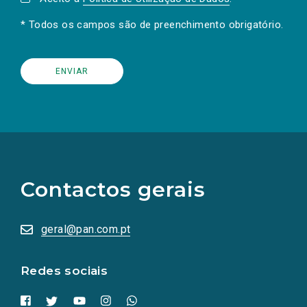
* Todos os campos são de preenchimento obrigatório.
(Os
links
para
as
Contactos gerais
redes
sociais
abrem
numa
geral@pan.com.pt
nova
aba.)
Redes sociais