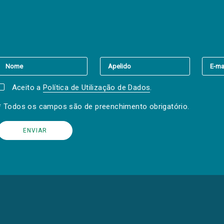
er a(s) newsletter(s).
Aceito a
Política de Utilização de Dados
.
* Todos os campos são de preenchimento obrigatório.