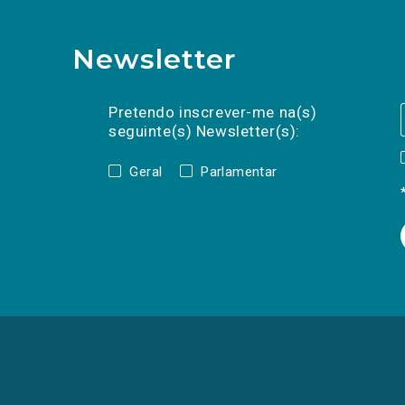
Newsletter
Preencha os campos abaixo para subscrev
Nome
Apelido
E-
mail
Pretendo inscrever-me na(s)
seguinte(s) Newsletter(s):
Geral
Parlamentar
(Os
links
para
as
redes