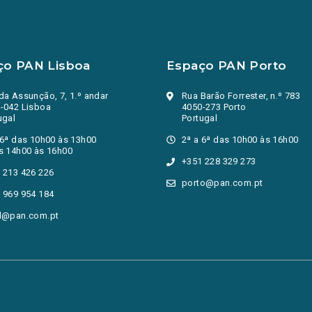
ço PAN Lisboa
Espaço PAN Porto
da Assunção, 7, 1.º andar
Rua Barão Forrester, n.º 783
-042 Lisboa
4050-273 Porto
ugal
Portugal
 6ª das 10h00 às 13h00
2ª a 6ª das 10h00 às 16h00
s 14h00 às 16h00
+351 228 329 273
 213 426 226
porto@pan.com.pt
 969 954 184
l@pan.com.pt