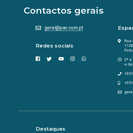
sociais
abrem
Contactos gerais
numa
nova
aba.)
geral@pan.com.pt
Espa
Rua 
Redes sociais
1100
Port
2ª a
e da
+351
+351
gera
Destaques