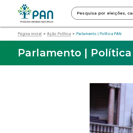
Clique
para
saltar
para
o
conteúdo
Página inicial
Ação Política
Parlamento | Política PAN
principal
da
página.
Parlamento | Polític