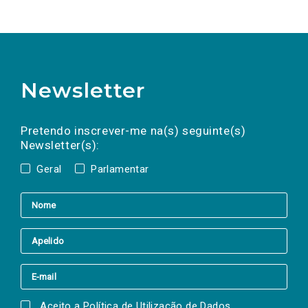
Newsletter
Preencha os campos abaixo para subscrever
Nome
Apelido
E-
mail
a(s) newsletter(s).
Pretendo inscrever-me na(s) seguinte(s)
Newsletter(s):
Geral
Parlamentar
Aceito a
Política de Utilização de Dados
.