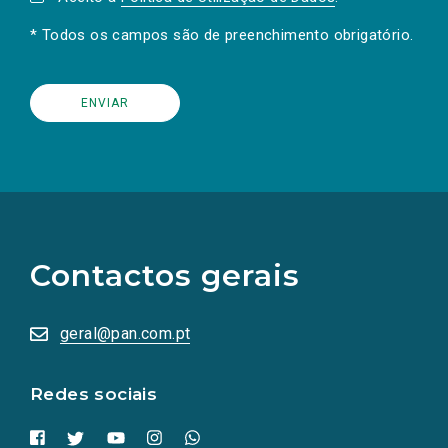
* Todos os campos são de preenchimento obrigatório.
(Os
links
para
as
Contactos gerais
redes
sociais
abrem
numa
geral@pan.com.pt
nova
aba.)
Redes sociais