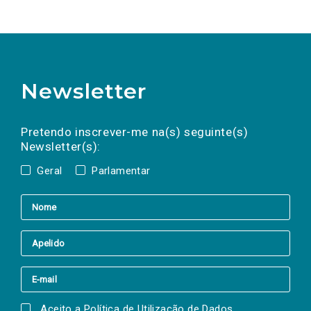
Newsletter
Preencha os campos abaixo para subscrever
Nome
Apelido
E-
mail
a(s) newsletter(s).
Pretendo inscrever-me na(s) seguinte(s)
Newsletter(s):
Geral
Parlamentar
Aceito a
Política de Utilização de Dados
.