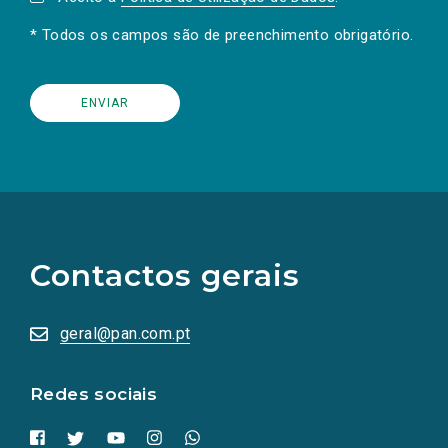
* Todos os campos são de preenchimento obrigatório.
(Os
links
para
as
Contactos gerais
redes
sociais
abrem
numa
geral@pan.com.pt
nova
aba.)
Redes sociais