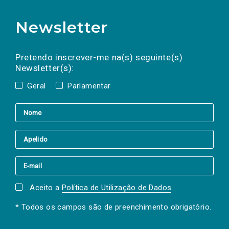
Newsletter
Preencha os campos abaixo para subscrever
Nome
Apelido
E-
mail
a(s) newsletter(s).
Pretendo inscrever-me na(s) seguinte(s)
Newsletter(s):
Geral
Parlamentar
Aceito a
Política de Utilização de Dados
.
* Todos os campos são de preenchimento obrigatório.