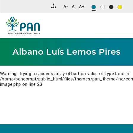
Clique
para
saltar
para
o
conteúdo
principal
da
página.
Albano Luís Lemos Pires
Warning
: Trying to access array offset on value of type bool in
/home/pancompt/public_html/files/themes/pan_theme/inc/co
image.php
on line
23