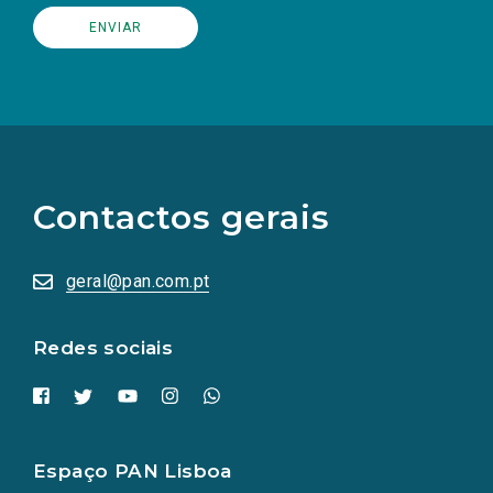
(Os
links
para
as
Contactos gerais
redes
sociais
abrem
numa
geral@pan.com.pt
nova
aba.)
Redes sociais
Espaço PAN Lisboa