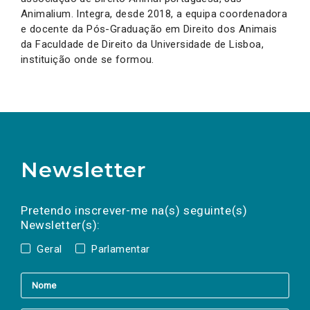
Animalium. Integra, desde 2018, a equipa coordenadora
e docente da Pós-Graduação em Direito dos Animais
da Faculdade de Direito da Universidade de Lisboa,
instituição onde se formou.
Newsletter
Preencha os campos abaixo para subscrever
Nome
Apelido
E-
mail
a(s) newsletter(s).
Pretendo inscrever-me na(s) seguinte(s)
Newsletter(s):
Geral
Parlamentar