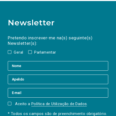
Newsletter
Preencha os campos abaixo para subscrever
Nome
Apelido
E-
mail
a(s) newsletter(s).
Pretendo inscrever-me na(s) seguinte(s)
Newsletter(s):
Geral
Parlamentar
Aceito a
Política de Utilização de Dados
.
* Todos os campos são de preenchimento obrigatório.