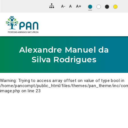
Clique
para
saltar
para
o
conteúdo
principal
da
página.
Alexandre Manuel da
Silva Rodrigues
Warning
: Trying to access array offset on value of type bool in
/home/pancompt/public_html/files/themes/pan_theme/inc/co
image.php
on line
23