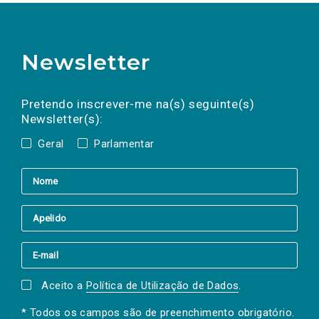
Newsletter
Preencha os campos abaixo para subscrever
Nome
Apelido
E-
mail
a(s) newsletter(s).
Pretendo inscrever-me na(s) seguinte(s)
Newsletter(s):
Geral
Parlamentar
Aceito a
Política de Utilização de Dados
.
* Todos os campos são de preenchimento obrigatório.