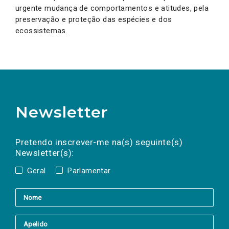
urgente mudança de comportamentos e atitudes, pela
preservação e proteção das espécies e dos
ecossistemas.
Newsletter
Preencha os campos abaixo para subscrever
Nome
Apelido
E-
mail
a(s) newsletter(s).
Pretendo inscrever-me na(s) seguinte(s)
Newsletter(s):
Geral
Parlamentar