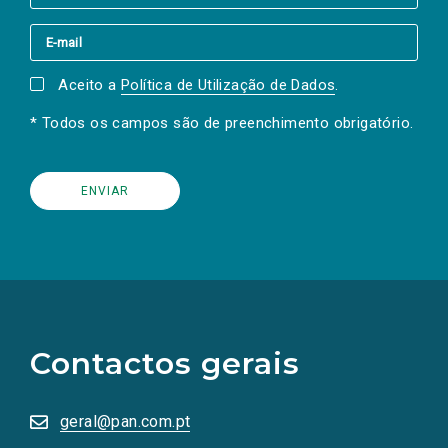
Aceito a
Política de Utilização de Dados
.
* Todos os campos são de preenchimento obrigatório.
(Os
links
para
as
Contactos gerais
redes
sociais
abrem
numa
geral@pan.com.pt
nova