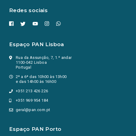
aba.)
Redes sociais
Espaço PAN Lisboa
Rua da Assunção, 7, 1.º andar
1100-042 Lisboa
Portugal
2ª a 6ª das 10h00 às 13h00
e das 14h00 às 16h00
+351 213 426 226
+351 969 954 184
geral@pan.com.pt
Espaço PAN Porto