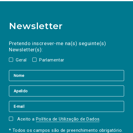
Newsletter
Preencha os campos abaixo para subscrever
Nome
Apelido
E-
mail
a(s) newsletter(s).
Pretendo inscrever-me na(s) seguinte(s)
Newsletter(s):
Geral
Parlamentar
Aceito a
Política de Utilização de Dados
.
* Todos os campos são de preenchimento obrigatório.