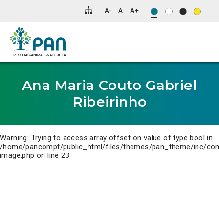
Clique
para
saltar
para
o
conteúdo
principal
da
página.
Ana Maria Couto Gabriel
Ribeirinho
Warning
: Trying to access array offset on value of type bool in
/home/pancompt/public_html/files/themes/pan_theme/inc/co
image.php
on line
23