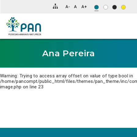
Clique
para
saltar
para
o
conteúdo
principal
da
página.
Ana Pereira
Warning
: Trying to access array offset on value of type bool in
/home/pancompt/public_html/files/themes/pan_theme/inc/co
image.php
on line
23