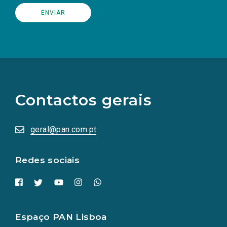
(Os
links
para
as
Contactos gerais
redes
sociais
abrem
numa
geral@pan.com.pt
nova
aba.)
Redes sociais
Espaço PAN Lisboa