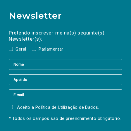
Newsletter
Preencha os campos abaixo para subscrever
Nome
Apelido
E-
mail
a(s) newsletter(s).
Pretendo inscrever-me na(s) seguinte(s)
Newsletter(s):
Geral
Parlamentar
Aceito a
Política de Utilização de Dados
.
* Todos os campos são de preenchimento obrigatório.