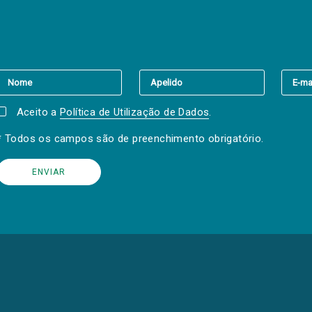
er a(s) newsletter(s).
Aceito a
Política de Utilização de Dados
.
* Todos os campos são de preenchimento obrigatório.