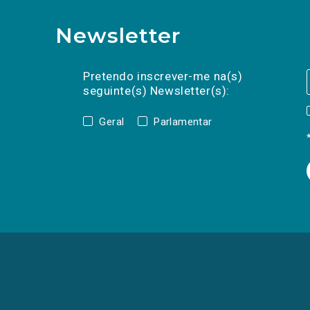
Newsletter
Preencha os campos abaixo para subscrev
Nome
Apelido
E-
mail
Pretendo inscrever-me na(s)
seguinte(s) Newsletter(s):
Geral
Parlamentar
(Os
links
para
as
redes
sociais