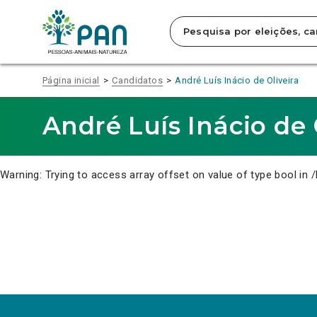
Clique
para
saltar
para
o
conteúdo
Página inicial
Candidatos
André Luís Inácio de Oliveira
principal
da
página.
André Luís Inácio de 
Warning
: Trying to access array offset on value of type bool in
/