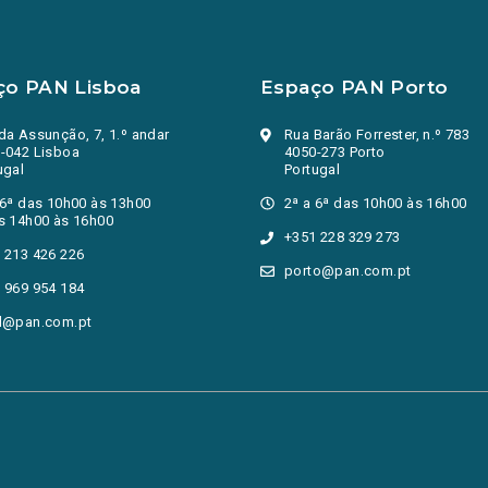
ço PAN Lisboa
Espaço PAN Porto
da Assunção, 7, 1.º andar
Rua Barão Forrester, n.º 783
-042 Lisboa
4050-273 Porto
ugal
Portugal
 6ª das 10h00 às 13h00
2ª a 6ª das 10h00 às 16h00
s 14h00 às 16h00
+351 228 329 273
 213 426 226
porto@pan.com.pt
 969 954 184
l@pan.com.pt