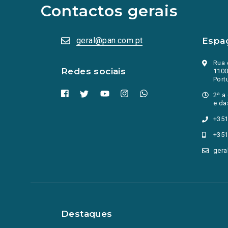
abrem
Contactos gerais
numa
nova
aba.)
geral@pan.com.pt
Espa
Rua 
Redes sociais
1100
Port
2ª a
e da
+351
+351
gera
Destaques