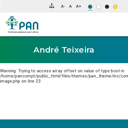
Clique
para
saltar
para
o
conteúdo
principal
da
página.
André Teixeira
Warning
: Trying to access array offset on value of type bool in
/home/pancompt/public_html/files/themes/pan_theme/inc/co
image.php
on line
23