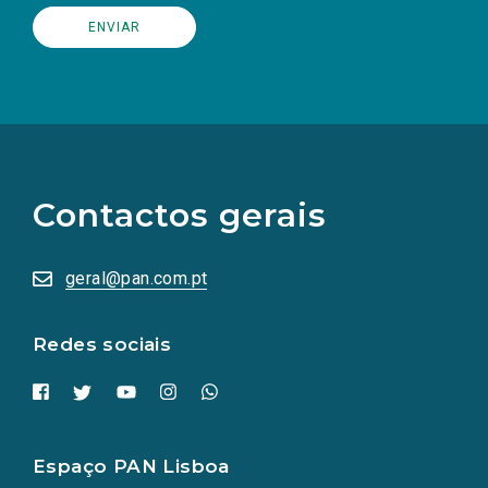
(Os
links
para
as
Contactos gerais
redes
sociais
abrem
numa
geral@pan.com.pt
nova
aba.)
Redes sociais
Espaço PAN Lisboa