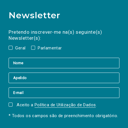
Newsletter
Preencha os campos abaixo para subscrever
Nome
Apelido
E-
mail
a(s) newsletter(s).
Pretendo inscrever-me na(s) seguinte(s)
Newsletter(s):
Geral
Parlamentar
Aceito a
Política de Utilização de Dados
.
* Todos os campos são de preenchimento obrigatório.