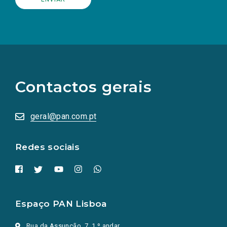
(Os
links
para
as
Contactos gerais
redes
sociais
abrem
numa
geral@pan.com.pt
nova
aba.)
Redes sociais
Espaço PAN Lisboa
Rua da Assunção, 7, 1.º andar