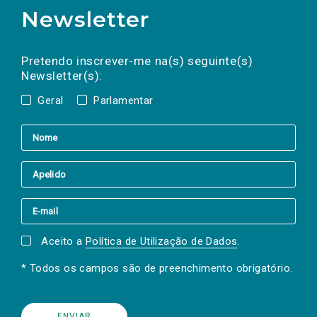
Newsletter
Preencha os campos abaixo para subscrever
Nome
Apelido
E-
mail
a(s) newsletter(s).
Pretendo inscrever-me na(s) seguinte(s)
Newsletter(s):
Geral
Parlamentar
Aceito a
Política de Utilização de Dados
.
* Todos os campos são de preenchimento obrigatório.