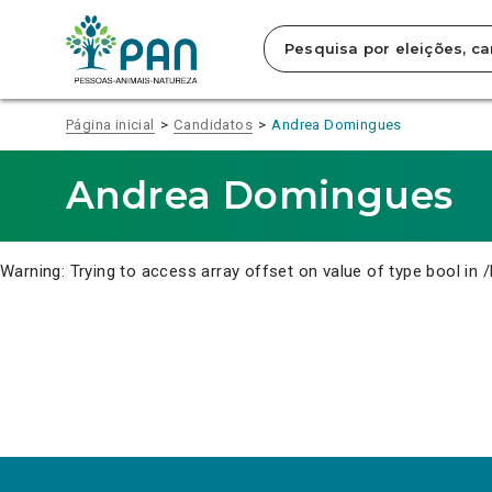
Clique
para
saltar
para
o
conteúdo
Página inicial
Candidatos
Andrea Domingues
principal
da
página.
Andrea Domingues
Warning
: Trying to access array offset on value of type bool in
/