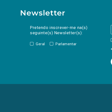
Newsletter
Preencha os campos abaixo para subscrev
Nome
Apelido
E-
mail
Pretendo inscrever-me na(s)
seguinte(s) Newsletter(s):
Geral
Parlamentar
(Os
links
para
as
redes
sociais