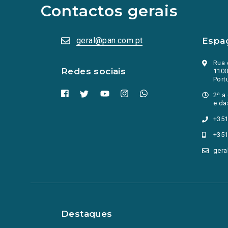
abrem
Contactos gerais
numa
nova
aba.)
geral@pan.com.pt
Espa
Rua 
Redes sociais
1100
Port
2ª a
e da
+351
+351
gera
Destaques