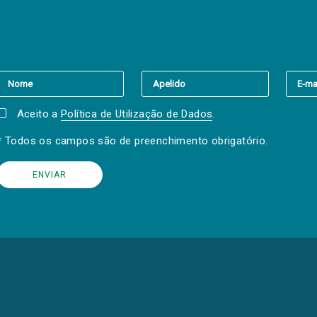
er a(s) newsletter(s).
Aceito a
Política de Utilização de Dados
.
* Todos os campos são de preenchimento obrigatório.