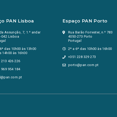
ço PAN Lisboa
Espaço PAN Porto
da Assunção, 7, 1.º andar
Rua Barão Forrester, n.º 783
-042 Lisboa
4050-273 Porto
ugal
Portugal
 6ª das 10h00 às 13h00
2ª a 6ª das 10h00 às 16h00
s 14h00 às 16h00
+351 228 329 273
 213 426 226
porto@pan.com.pt
 969 954 184
l@pan.com.pt