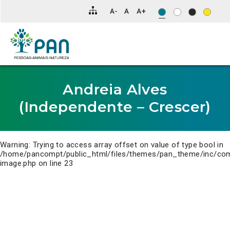
Clique
para
saltar
para
o
conteúdo
principal
da
página.
Andreia Alves
(Independente – Crescer)
Warning
: Trying to access array offset on value of type bool in
/home/pancompt/public_html/files/themes/pan_theme/inc/co
image.php
on line
23