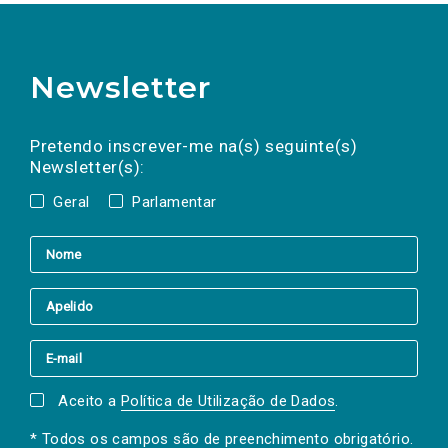
Newsletter
Preencha os campos abaixo para subscrever
Nome
Apelido
E-
mail
a(s) newsletter(s).
Pretendo inscrever-me na(s) seguinte(s)
Newsletter(s):
Geral
Parlamentar
Aceito a
Política de Utilização de Dados
.
* Todos os campos são de preenchimento obrigatório.