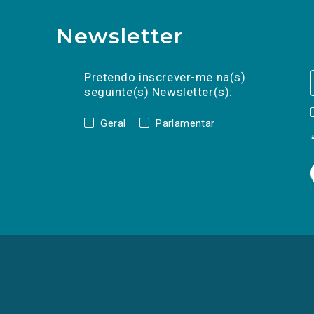
Newsletter
Preencha os campos abaixo para subscrev
Nome
Apelido
E-
mail
Pretendo inscrever-me na(s)
seguinte(s) Newsletter(s):
Geral
Parlamentar
(Os
links
para
as
redes
sociais