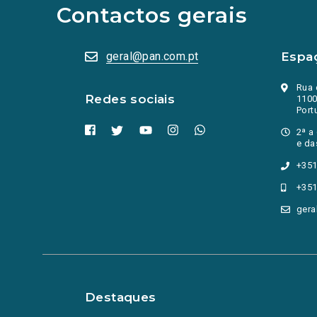
abrem
Contactos gerais
numa
nova
aba.)
geral@pan.com.pt
Espa
Rua 
Redes sociais
1100
Port
2ª a
e da
+351
+351
gera
Destaques