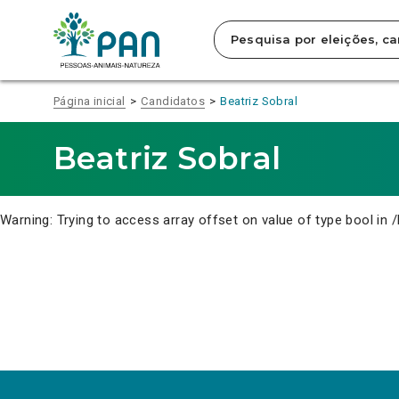
Clique
para
saltar
para
o
conteúdo
Página inicial
Candidatos
Beatriz Sobral
principal
da
página.
Beatriz Sobral
Warning
: Trying to access array offset on value of type bool in
/