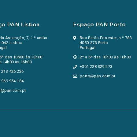
ço PAN Lisboa
Espaço PAN Porto
da Assunção, 7, 1.º andar
Rua Barão Forrester, n.º 783
-042 Lisboa
4050-273 Porto
ugal
Portugal
 6ª das 10h00 às 13h00
2ª a 6ª das 10h00 às 16h00
s 14h00 às 16h00
+351 228 329 273
 213 426 226
porto@pan.com.pt
 969 954 184
l@pan.com.pt