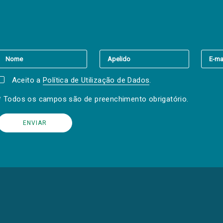
er a(s) newsletter(s).
Aceito a
Política de Utilização de Dados
.
* Todos os campos são de preenchimento obrigatório.