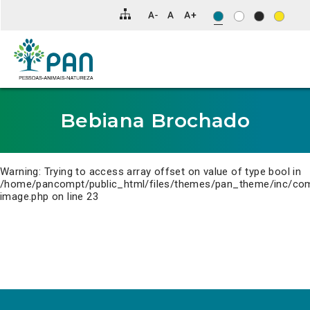
Clique
para
saltar
para
o
conteúdo
principal
da
página.
Bebiana Brochado
Warning
: Trying to access array offset on value of type bool in
/home/pancompt/public_html/files/themes/pan_theme/inc/co
image.php
on line
23