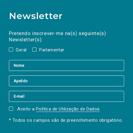
Newsletter
Preencha os campos abaixo para subscrever
Nome
Apelido
E-
mail
a(s) newsletter(s).
Pretendo inscrever-me na(s) seguinte(s)
Newsletter(s):
Geral
Parlamentar
Aceito a
Política de Utilização de Dados
.
* Todos os campos são de preenchimento obrigatório.