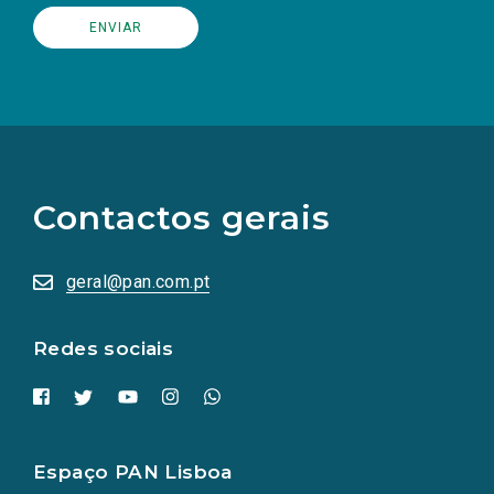
(Os
links
para
as
Contactos gerais
redes
sociais
abrem
numa
geral@pan.com.pt
nova
aba.)
Redes sociais
Espaço PAN Lisboa