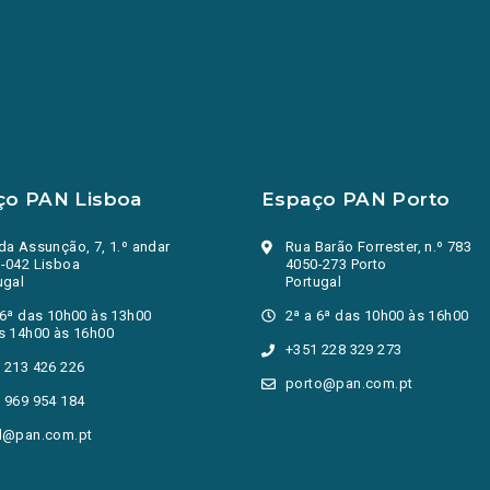
ço PAN Lisboa
Espaço PAN Porto
da Assunção, 7, 1.º andar
Rua Barão Forrester, n.º 783
-042 Lisboa
4050-273 Porto
ugal
Portugal
 6ª das 10h00 às 13h00
2ª a 6ª das 10h00 às 16h00
s 14h00 às 16h00
+351 228 329 273
 213 426 226
porto@pan.com.pt
 969 954 184
l@pan.com.pt