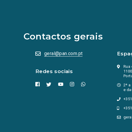
links
para
as
redes
sociais
abrem
Contactos gerais
numa
nova
aba.)
geral@pan.com.pt
Espa
Rua 
Redes sociais
1100
Port
2ª a
e da
+351
+351
gera