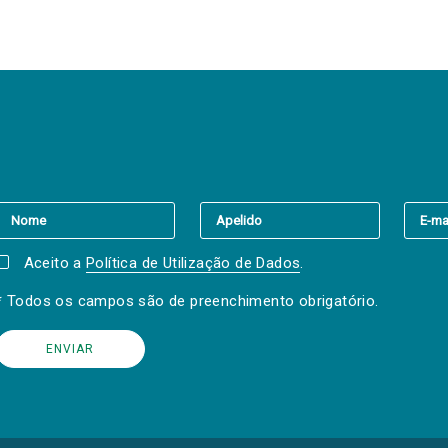
er a(s) newsletter(s).
Aceito a
Política de Utilização de Dados
.
* Todos os campos são de preenchimento obrigatório.