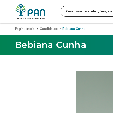
Clique
para
saltar
para
o
conteúdo
Página inicial
Candidatos
Bebiana Cunha
principal
da
página.
Bebiana Cunha