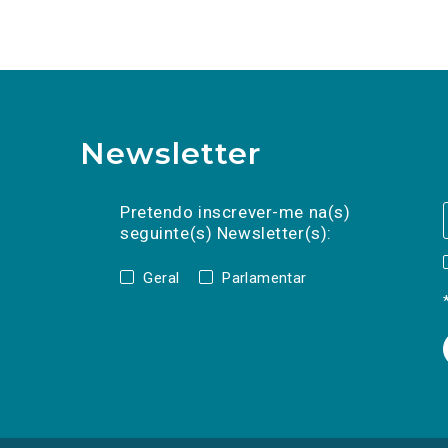
Newsletter
Preencha os campos abaixo para subscrev
Nome
Apelido
E-
mail
Pretendo inscrever-me na(s)
seguinte(s) Newsletter(s):
Geral
Parlamentar
(Os