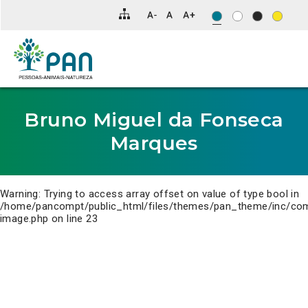
Clique
para
saltar
para
o
conteúdo
principal
da
página.
Bruno Miguel da Fonseca
Marques
Warning
: Trying to access array offset on value of type bool in
/home/pancompt/public_html/files/themes/pan_theme/inc/co
image.php
on line
23