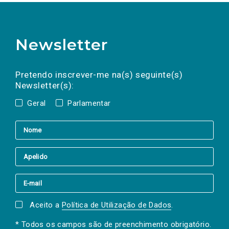
Newsletter
Preencha os campos abaixo para subscrever
Nome
Apelido
E-
mail
a(s) newsletter(s).
Pretendo inscrever-me na(s) seguinte(s)
Newsletter(s):
Geral
Parlamentar
Aceito a
Política de Utilização de Dados
.
* Todos os campos são de preenchimento obrigatório.