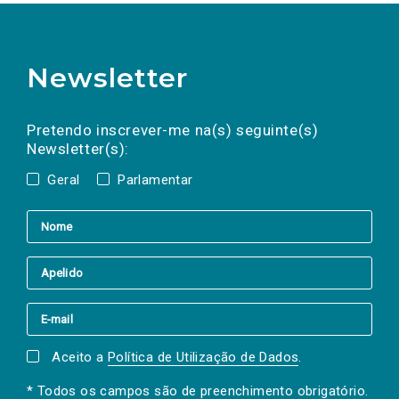
Newsletter
Preencha os campos abaixo para subscrever
Nome
Apelido
E-
mail
a(s) newsletter(s).
Pretendo inscrever-me na(s) seguinte(s)
Newsletter(s):
Geral
Parlamentar
Aceito a
Política de Utilização de Dados
.
* Todos os campos são de preenchimento obrigatório.