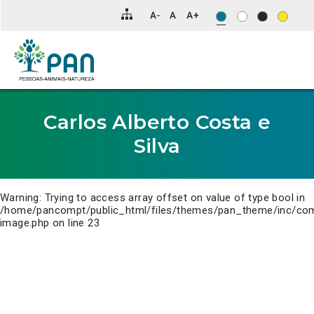
Clique
para
saltar
para
o
conteúdo
principal
da
página.
Carlos Alberto Costa e
Silva
Warning
: Trying to access array offset on value of type bool in
/home/pancompt/public_html/files/themes/pan_theme/inc/co
image.php
on line
23