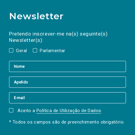
Newsletter
Preencha os campos abaixo para subscrever
Nome
Apelido
E-
mail
a(s) newsletter(s).
Pretendo inscrever-me na(s) seguinte(s)
Newsletter(s):
Geral
Parlamentar
Aceito a
Política de Utilização de Dados
.
* Todos os campos são de preenchimento obrigatório.