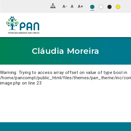
Clique
para
saltar
para
o
conteúdo
principal
da
página.
Cláudia Moreira
Warning
: Trying to access array offset on value of type bool in
/home/pancompt/public_html/files/themes/pan_theme/inc/co
image.php
on line
23