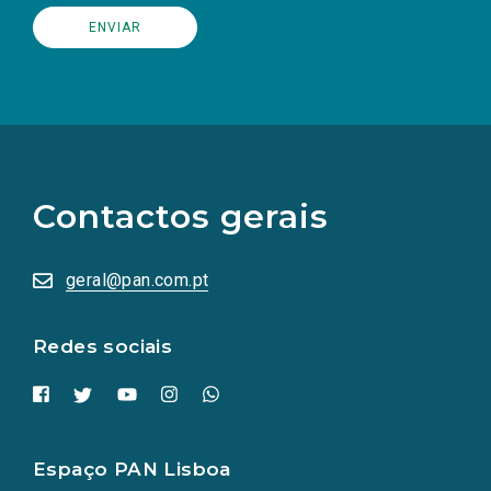
(Os
links
para
as
Contactos gerais
redes
sociais
abrem
numa
geral@pan.com.pt
nova
aba.)
Redes sociais
Espaço PAN Lisboa