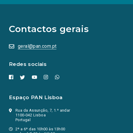
(Os
links
para
as
Contactos gerais
redes
sociais
abrem
numa
geral@pan.com.pt
nova
aba.)
Redes sociais
Espaço PAN Lisboa
Rua da Assunção, 7, 1.º andar
1100-042 Lisboa
Portugal
2ª a 6ª das 10h00 às 13h00