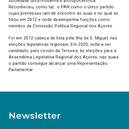
sociedade ultra moderna e antropocêntrica.
Reconheceu, como tal, o PAN como o único partido
cujas premissas iam de encontro às suas e no qual se
filiou em 2012 e onde desempenha funções como
membro da Comissão Política Regional nos Açores.
Foi em 2012 cabeça de lista pela Ilha de S. Miguel, nas
eleições legislativas regionais. Em 2020, volta a ser
candidato, pelo círculo da Terceira, às eleições para a
Assembleia Legislativa Regional dos Açores, nas quais
o partido consegue alcançar uma Representação
Parlamentar.
Newsletter
Preencha os campos abaixo para subscrever
Nome
Apelido
E-