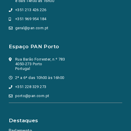
e das 14h00 às 16h00
+351 213 426 226
+351 969 954 184
geral@pan.com.pt
Espaço PAN Porto
Rua Barão Forrester, n.º 783
4050-273 Porto
Portugal
2ª a 6ª das 10h00 às 16h00
+351 228 329 273
porto@pan.com.pt
Destaques
Parlamento