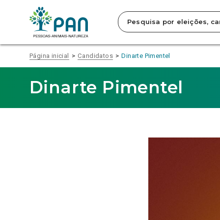
Clique
para
saltar
para
o
conteúdo
Página inicial
Candidatos
Dinarte Pimentel
principal
da
página.
Dinarte Pimentel