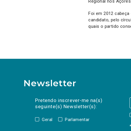
Regional nos Açores
Foi em 2012 cabeça de
candidato, pelo círc
quais o partido con
Newsletter
Preencha os campos abaixo para subscrev
Nome
Apelido
E-
mail
Pretendo inscrever-me na(s)
seguinte(s) Newsletter(s):
Geral
Parlamentar