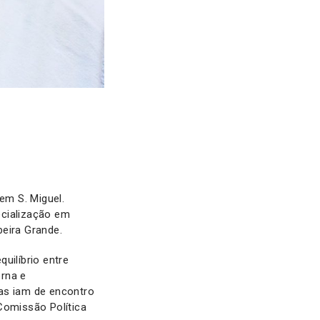
em S. Miguel.
ecialização em
beira Grande.
uilíbrio entre
erna e
as iam de encontro
omissão Política