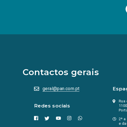
(Os
links
para
as
redes
sociais
abrem
Contactos gerais
numa
nova
aba.)
geral@pan.com.pt
Espa
Rua 
Redes sociais
1100
Port
2ª a
e da