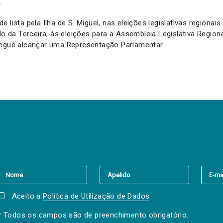
.
 lista pela Ilha de S. Miguel, nas eleições legislativas regionais
ulo da Terceira, às eleições para a Assembleia Legislativa Region
segue alcançar uma Representação Parlamentar.
er a(s) newsletter(s).
Aceito a
Política de Utilização de Dados
.
* Todos os campos são de preenchimento obrigatório.