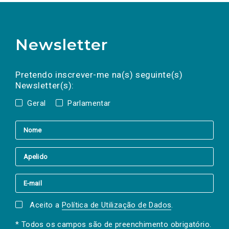
Newsletter
Preencha os campos abaixo para subscrever
Nome
Apelido
E-
mail
a(s) newsletter(s).
Pretendo inscrever-me na(s) seguinte(s)
Newsletter(s):
Geral
Parlamentar
Aceito a
Política de Utilização de Dados
.
* Todos os campos são de preenchimento obrigatório.