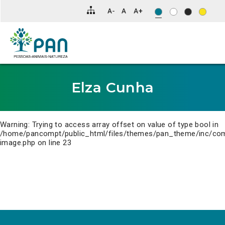
Clique
para
saltar
para
o
conteúdo
principal
da
página.
Elza Cunha
Warning
: Trying to access array offset on value of type bool in
/home/pancompt/public_html/files/themes/pan_theme/inc/co
image.php
on line
23