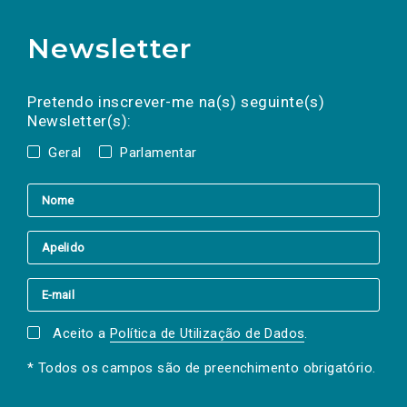
Newsletter
Preencha os campos abaixo para subscrever
Nome
Apelido
E-
mail
a(s) newsletter(s).
Pretendo inscrever-me na(s) seguinte(s)
Newsletter(s):
Geral
Parlamentar
Aceito a
Política de Utilização de Dados
.
* Todos os campos são de preenchimento obrigatório.